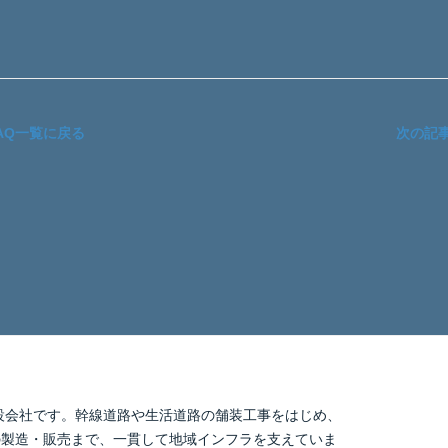
AQ一覧に戻る
次の記
建設会社です。幹線道路や生活道路の舗装工事をはじめ、
の製造・販売まで、一貫して地域インフラを支えていま