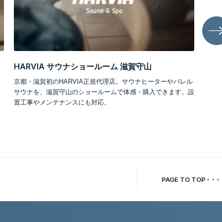
S-UNIFORM
ールーム 滋賀守山
スポーツウェアの機能性を取り入れた
正規代理店。サウナヒーターやバレル
ユニフォーム。着心地・動きやすさ・
ールームで体感・購入できます。設
働く人が誇りを持てる次世代ユニフォ
対応。
PAGE TO TOP