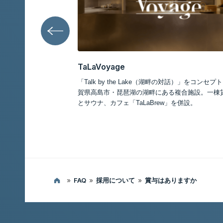
記事一覧
Voyage
TaLaBrew
lk by the Lake（湖畔の対話）」をコンセプトにした、滋
琵琶湖のほとりにあ
島市・琵琶湖の湖畔にある複合施設。一棟貸の上質な宿
Lake（湖畔の
ナ、カフェ「TaLaBrew」を併設。
ルティコーヒー
»
FAQ
»
採用について
»
賞与はありますか