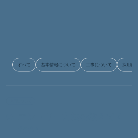
すべて
基本情報について
工事について
採用に
採用について
Q.
エントリー方法を教えてく
ださい