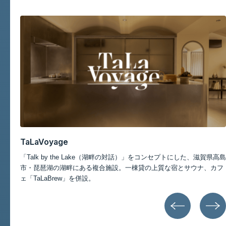
記事一覧
TaLaVoyage
スポ
「Talk by the Lake（湖畔の対話）」をコンセプトにした、滋賀県高島
ポー
市・琵琶湖の湖畔にある複合施設。一棟貸の上質な宿とサウナ、カフ
ェ「TaLaBrew」を併設。