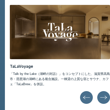
記事一覧
TaLaVoyage
スポ
「Talk by the Lake（湖畔の対話）」をコンセプトにした、滋賀県高島
ポー
市・琵琶湖の湖畔にある複合施設。一棟貸の上質な宿とサウナ、カフ
ェ「TaLaBrew」を併設。