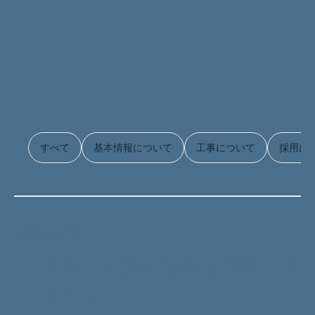
すべて
基本情報について
工事について
採用に
採用について
Q.
文系でも施工管理を希望でき
ますか