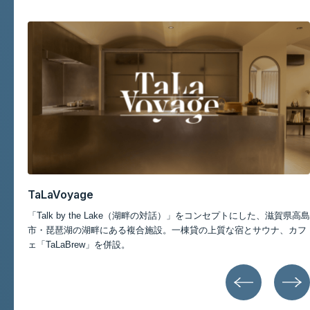
記事一覧
TaLaBrew
琵琶湖のほとりにあるカフェスペース。「Talk by the Lake（湖畔の
高島
話）」をコンセプトに、こだわりのスペシャルティコーヒーや旬のラ
カフ
ンチを提供。