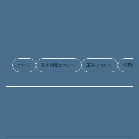
すべて
基本情報について
工事について
採用に
採用について
Q.
昇給はありますか