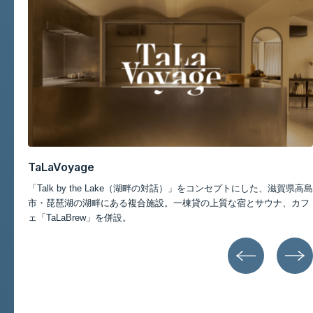
記事一覧
TaLaVoyage
スポ
「Talk by the Lake（湖畔の対話）」をコンセプトにした、滋賀県高島
ポー
市・琵琶湖の湖畔にある複合施設。一棟貸の上質な宿とサウナ、カフ
ェ「TaLaBrew」を併設。