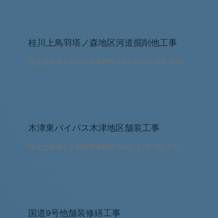
土木工事
2021
桂川上鳥羽塔ノ森地区河道掘削他工事
国土交通省 / 淀川河川事務所 / R3.10.13～R4. 3.31
道路工事
2019
木津東バイパス木津地区舗装工事
国土交通省 / 京都国道事務所 / H31.2.23～R2.3.31
道路工事
2019
国道9号他舗装修繕工事