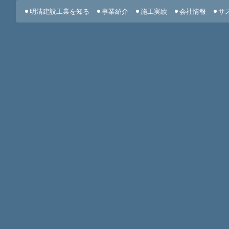
明清建設工業を知る
事業紹介
施工実績
会社情報
サ