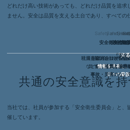
どれだけ高い技術があっても、どれだけ品質を追求
ません。安全は品質を支える土台であり、すべての
Safety and Heal
Safety and
Safet
Saf
安全衛生推進
安全大会
安全衛
安全
『安全
『共通
社員と協力会社が一堂
現場を確認し、改善点
安全パトロールの
協力会社の代表者
などを共有し、改善
気づきを各会議で共
信頼関係を深め
情報を共有。現
情報を共有し、
社員と協力
事故・災害のない
日々の業務
共通の安全意識を持
当社では、社員が参加する「安全衛生委員会」と、
催しています。