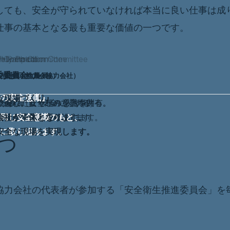
しても、安全が守られていなければ本当に良い仕事は成
仕事の基本となる最も重要な価値の一つです。
th Promotion Committee
 Health Committee
y Competition
ety Patrol
委員会
生委員会
パトロール
（社員・協力会社）
（社員・協力会社）
（社員）
な現場づくり』
の安全意識』
に会し、安全への意識を共有。
や優れた取り組みを見つける。
結果や、ヒヤリハット事例
が参加し、安全に関する
事項や注意点を確認します。
有し、改善につなげます。
、安全文化を育みます。
場への展開を図ります。
同じ安全意識のもと、
会社が一体となり、
安全な現場を実現します。
に取り組みます。
つ
協力会社の代表者が参加する「安全衛生推進委員会」を