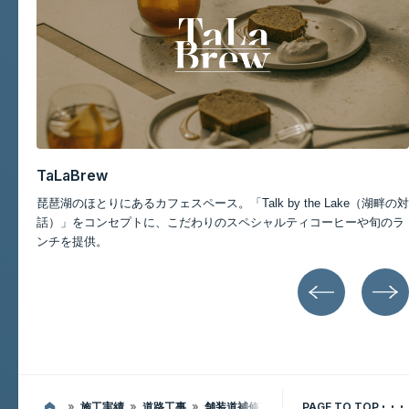
記事一覧
TaLaBrew
琵琶湖のほとりにあるカフェスペース。「Talk by the Lake（湖畔の対
高島
話）」をコンセプトに、こだわりのスペシャルティコーヒーや旬のラ
カフ
ンチを提供。
»
施工実績
»
道路工事
»
舗装道補修工事(安井緯10号線他)(その1,2
PAGE TO TOP