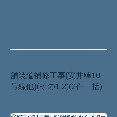
道路工事
2020
舗装道補修工事(安井緯10
号線他)(その1,2)(2件一括)