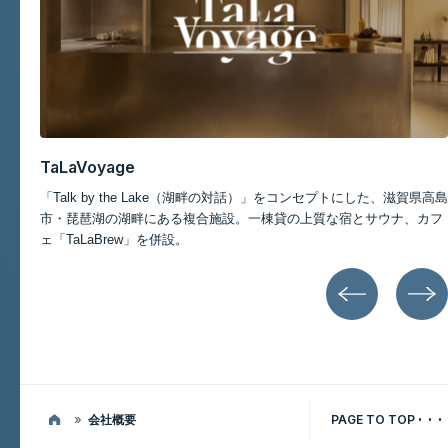
記事一覧
TaLaVoyage
スポ
「Talk by the Lake（湖畔の対話）」をコンセプトにした、滋賀県高島
ポー
市・琵琶湖の湖畔にある複合施設。一棟貸の上質な宿とサウナ、カフ
ェ「TaLaBrew」を併設。
»
会社概要
PAGE TO TOP