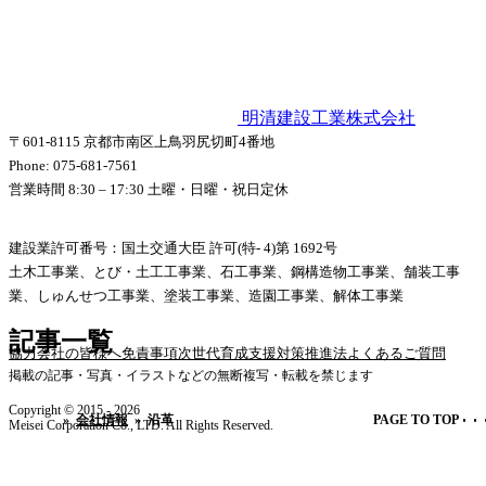
明清建設工業株式会社
〒601-8115 京都市南区上鳥羽尻切町4番地
Phone: 075-681-7561
営業時間 8:30 – 17:30 土曜・日曜・祝日定休
建設業許可番号：国土交通大臣 許可(特- 4)第 1692号
土木工事業、とび・土工工事業、石工事業、鋼構造物工事業、舗装工事
業、
しゅんせつ工事業、塗装工事業、造園工事業、解体工事業
記事一覧
協力会社の皆様へ
免責事項
次世代育成支援対策推進法
よくあるご質問
掲載の記事・写真・イラストなどの無断複写・転載を禁じます
Copyright © 2015 - 2026
»
会社情報
»
沿革
PAGE TO TOP
Meisei Corporation Co., LTD. All Rights Reserved.